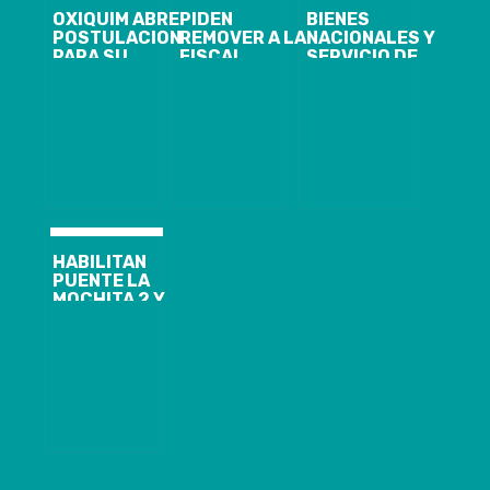
OXIQUIM ABRE
PIDEN
BIENES
POSTULACIONES
REMOVER A LA
NACIONALES Y
PARA SU
FISCAL
SERVICIO DE
PROGRAMA
REGIONAL DEL
SALUD
APRENDICES
BÍO-BÍO,
CONCEPCIÓN
2023 EN
MARCELA
ANALIZAN
CORONEL
CARTAGENA
FACTIBILIDAD
DE TERRENO
FISCAL PARA
CONSTRUIR EL
NUEVO
HOSPITAL
REGIONAL
HABILITAN
PUENTE LA
MOCHITA 2 Y
PROYECTAN
ENTREGA DE
COSTANERA
CONCEPCIÓN
PARA FINES DE
AGOSTO