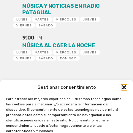
MÚSICA Y NOTICIAS EN RADIO
PATAGUAL
LUNES
MARTES
MIÉRCOLES
JUEVES
VIERNES
SÁBADO
9:00
PM
MÚSICA AL CAER LA NOCHE
LUNES
MARTES
MIÉRCOLES
JUEVES
VIERNES
SÁBADO
DOMINGO
Gestionar consentimiento
Para ofrecer las mejores experiencias, utilizamos tecnologías como
Patagual Radio Digital 2026 - Todos los derechos
las cookies para almacenar y/o acceder a la información del
reservados
dispositivo. El consentimiento de estas tecnologías nos permitirá
procesar datos como el comportamiento de navegación o las
la Radio de Verdad
identificaciones únicas en este sitio. No consentir o retirar el
Cobertura
consentimiento, puede afectar negativamente a ciertas
Programación
características y funciones.