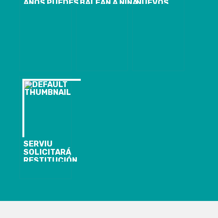
AÑOS PUEDES
BALEAN A NIÑA
NUEVOS
REALIZARLO
DE DOS AÑOS
BIBLIOMÓVILES
EN LÍNEA O EN
EN COLINA AL
PARA SEGUIR
OFICINAS
BAJAR DE UN
ACERCANDO
SENCE Y OMIL
COLECTIVO
LA LECTURA A
SENCE BIOBÍO
ZONAS
LLAMA A
APARTADAS
POSTULAR AL
BONO AL
TRABAJO DE
LA MUJER QUE
MEJORA
INGRESOS
MENSUALES
DE
TRABAJADORAS
ACTIVAS
SERVIU
SOLICITARÁ
RESTITUCIÓN
DE TERRENO
TOMADO POR
32 FAMILIAS
EN LOTA: SE
CONSTRUIRÁ
NUEVO