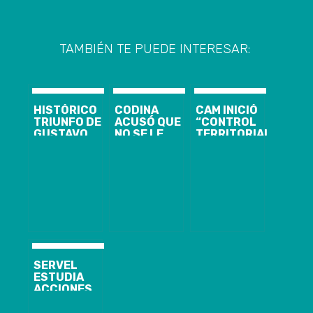
TAMBIÉN TE PUEDE INTERESAR:
HISTÓRICO
CODINA
CAM INICIÓ
TRIUNFO DE
ACUSÓ QUE
“CONTROL
GUSTAVO
NO SE LE
TERRITORIAL
PETRO EN
AVISÓ SOBRE
EFECTIVO” DE
COLOMBIA:
CONSEJO DE
DOS FUNDOS
IZQUIERDA
GABINETE EN
DE MININCO EN
LATINOAMERICANA
PUENTE ALTO
CARAHUE
CELEBRA
SERVEL
ESTUDIA
ACCIONES
LEGALES
CONTRA