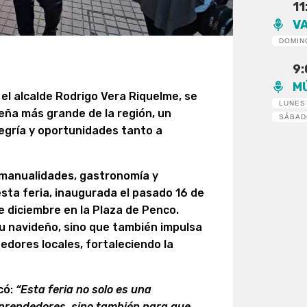
11
V
DOMIN
9
M
 el alcalde Rodrigo Vera Riquelme, se
LUNES
deña más grande de la región, un
SÁBA
egría y oportunidades tanto a
 manualidades, gastronomía y
sta feria, inaugurada el pasado 16 de
e diciembre en la Plaza de Penco.
tu navideño, sino que también impulsa
edores locales, fortaleciendo la
có:
“Esta feria no solo es una
prendedores, sino también para que