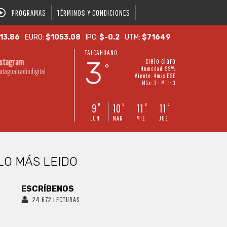
PROGRAMAS
TÉRMINOS Y CONDICIONES
13.86
EURO:
$1053.08
IPC:
$-0.2
UTM:
$71649
TALCAHUANO
3
cielo claro
nstagram
°
Humedad: 99%
atagualradiodigital
Viento: 4m/s ESE
Máx: 3 • Mín: 3
9
10
11
11
°
°
°
°
LUN
MAR
MIE
JUE
LO MÁS LEIDO
ESCRÍBENOS
24.672 LECTURAS