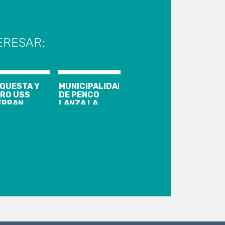
ERESAR:
QUESTA Y
MUNICIPALIDAD
RO USS
DE PENCO
ERRAN
LANZA LA
MPORADA
TEMPORADA
24 CON
ESTIVAL 2025
ORIA DE
CON MEDIDAS
VALDI EN LA
REFORZADAS
LESIA
DE
TEDRAL
SEGURIDAD Y
APOYO AL
TURISMO
LOCAL