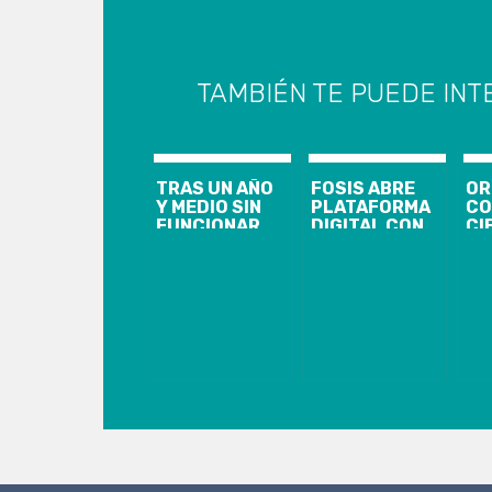
TAMBIÉN TE PUEDE INT
TRAS UN AÑO
FOSIS ABRE
OR
Y MEDIO SIN
PLATAFORMA
CO
FUNCIONAR
DIGITAL CON
CI
EXITOSA
EMPRENDIMIENTOS
TE
REACTIVACIÓN
PARA
20
DE MERCADO
COMPRAS DE
GL
CAMPESINO
NAVIDAD
VI
DE INDAP EN
IG
PENCO
CA