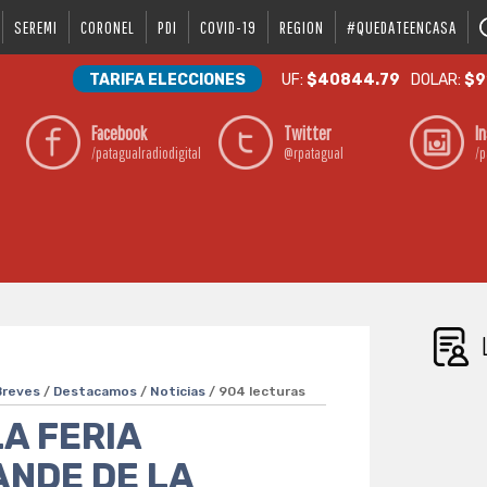
SEREMI
CORONEL
PDI
COVID-19
REGION
#QUEDATEENCASA
TARIFA ELECCIONES
UF:
$40844.79
DOLAR:
$9
Facebook
Twitter
I
/patagualradiodigital
@rpatagual
/p
Breves
/
Destacamos
/
Noticias
/ 904 lecturas
A FERIA
ANDE DE LA