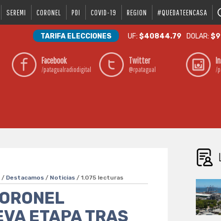
SEREMI
CORONEL
PDI
COVID-19
REGION
#QUEDATEENCASA
TARIFA ELECCIONES
UF:
$40844.79
DOLAR:
$9
Facebook
Twitter
I
/patagualradiodigital
@rpatagual
/p
s
/
Destacamos
/
Noticias
/ 1.075 lecturas
CORONEL
EVA ETAPA TRAS