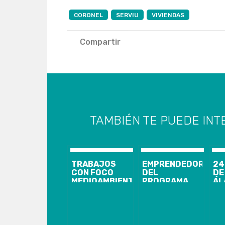
CORONEL
SERVIU
VIVIENDAS
Compartir
TAMBIÉN TE PUEDE INT
TRABAJOS
EMPRENDEDORAS
24
CON FOCO
DEL
DE
MEDIOAMBIENTAL
PROGRAMA
ÁL
RECICLAJE DE
«YO PUEDO»
RE
REDES DE
2024
SU
PESCA
DEFIENDEN
VI
INDUSTRIAL
SUS
MA
PERMITE
PROYECTOS