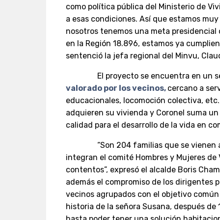
como política pública del Ministerio de 
a esas condiciones. Así que estamos muy
nosotros tenemos una meta presidencial d
en la Región 18.896, estamos ya cumplien
sentenció la jefa regional del Minvu, Clau
El proyecto se encuentra en un s
valorado por los vecinos,
cercano a serv
educacionales, locomoción colectiva, etc.,
adquieren su vivienda y Coronel suma un 
calidad para el desarrollo de la vida en c
“Son 204 familias que se vienen a a
integran el comité Hombres y Mujeres de 
contentos”, expresó el alcalde Boris Cha
además el compromiso de los dirigentes pa
vecinos agrupados con el objetivo común 
historia de la señora Susana, después de 
hasta poder tener una solución habitacion