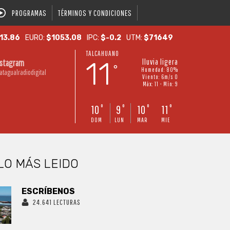
PROGRAMAS
TÉRMINOS Y CONDICIONES
13.86
EURO:
$1053.08
IPC:
$-0.2
UTM:
$71649
TALCAHUANO
11
lluvia ligera
nstagram
°
Humedad: 80%
atagualradiodigital
Viento: 6m/s O
Máx: 11 • Mín: 9
10
9
10
11
°
°
°
°
DOM
LUN
MAR
MIE
LO MÁS LEIDO
ESCRÍBENOS
24.641 LECTURAS