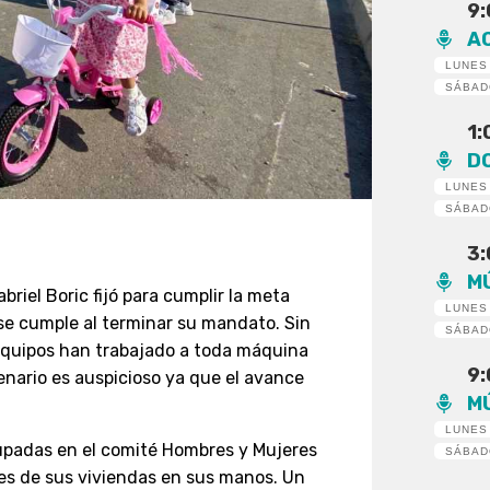
9
A
LUNES
SÁBA
1
D
LUNES
SÁBA
3
M
briel Boric fijó para cumplir la meta
LUNES
se cumple al terminar su mandato. Sin
SÁBA
 equipos han trabajado a toda máquina
9
cenario es auspicioso ya que el avance
M
LUNES
upadas en el comité Hombres y Mujeres
SÁBA
aves de sus viviendas en sus manos. Un