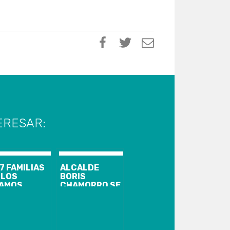
ERESAR:
7 FAMILIAS
ALCALDE
 LOS
BORIS
AMOS
CHAMORRO SE
CIBIRÁN
MANTENDRÁ
S
CON ARRESTO
VIENDAS EN
DOMICILIARIO
RZO
NOCTURNO
POR CASO