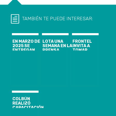
TAMBIÉN TE PUEDE INTERESAR:
EN MARZO DE
LOTA UNA
FRONTEL
2025 SE
SEMANA EN LA
INVITA A
ENTREGAN
PRENSA
TOMAR
LOS PRIMEROS
NACIONAL E
CONCIENCIA Y
RESULTADOS
INTERNACIONAL.
HACER USO
DEL CENSO
ESTO LE SIRVE
EFICIENTE DE
AL LOTINO
LA ENERGÍA
COMÚN O
SOLO ALEJA
MÁS A LOS
TURISTAS
COLBÚN
REALIZÓ
CAPACITACIÓN
EN