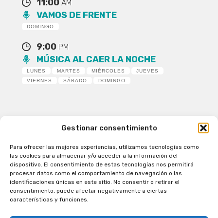
11:00
AM
VAMOS DE FRENTE
DOMINGO
9:00
PM
MÚSICA AL CAER LA NOCHE
LUNES
MARTES
MIÉRCOLES
JUEVES
VIERNES
SÁBADO
DOMINGO
Gestionar consentimiento
Para ofrecer las mejores experiencias, utilizamos tecnologías como
Patagual Radio Digital 2026 - Todos los derechos
las cookies para almacenar y/o acceder a la información del
reservados
dispositivo. El consentimiento de estas tecnologías nos permitirá
procesar datos como el comportamiento de navegación o las
la Radio de Verdad
identificaciones únicas en este sitio. No consentir o retirar el
Cobertura
consentimiento, puede afectar negativamente a ciertas
Programación
características y funciones.
Escríbenos
Contacto Comercial