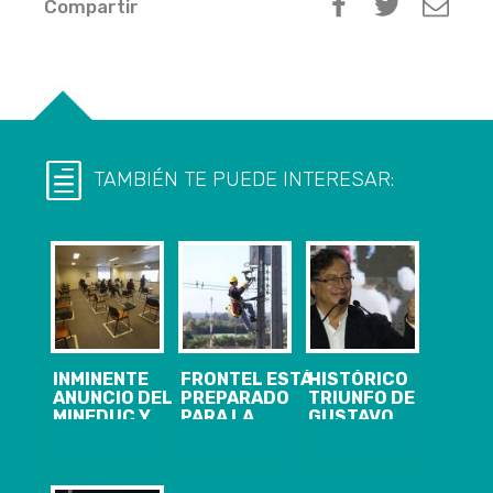
Compartir
TAMBIÉN TE PUEDE INTERESAR:
INMINENTE
FRONTEL ESTÁ
HISTÓRICO
ANUNCIO DEL
PREPARADO
TRIUNFO DE
MINEDUC Y
PARA LA
GUSTAVO
MINSAL SOBRE
TEMPORADA
PETRO EN
LAS
INVERNAL
COLOMBIA:
VACACIONES
IZQUIERDA
DE INVIERNO:
LATINOAMERICANA