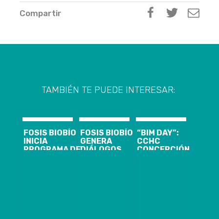
Compartir
TAMBIÉN TE PUEDE INTERESAR:
FOSIS BIOBÍO
FOSIS BIOBÍO
“BIM DAY”:
INICIA
GENERA
CCHC
PROGRAMA DE
DIÁLOGOS
CONCEPCIÓN
FORTALECIMIENTO
CON
FIRMA
DE PLANES DE
ASOCIACIONES
COMPROMISO
TRABAJO
MAPUCHE
PARA
FAMILIAR CON
URBANAS DE
ACORTAR LA
MÁS DE 150
LA PROVINCIA
BRECHA
FAMILIAS
DE ARAUCO
DIGITAL EN LA
CUIDADORAS
PARA
INDUSTRIA
FORTALECER