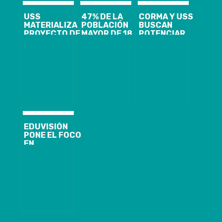
USS
47% DE LA
CORMA Y USS
MATERIALIZA
POBLACIÓN
BUSCAN
PROYECTO DE
MAYOR DE 18
POTENCIAR
INCLUSIÓN
AÑOS DE LOTA
VÍNCULO
DEPORTIVA
ESTÁ MOROSA
ENTRE LA
PARA
MADERA, LA
PERSONAS EN
TECNOLOGÍA Y
SITUACIÓN DE
LA
DISCAPACIDAD
ARQUITECTURA
EDUVISIÓN
PONE EL FOCO
EN
EDUCACIÓN Y
PREVENCIÓN
DE
PROBLEMAS
VISUALES EN
NIÑOS