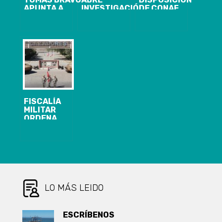
APUNTA A
INVESTIGACIÓN
DE CONAF
PISTA SOBRE
CONTRA 3
MAQUINARIA
DESAPARICIÓN
PERSONAS
PESADA PARA
DE SU HIJO
POR NEGAR
EL COMBATE
QUE NO SALIÓ
USO DE AGUA
DE INCENDIOS
EN LA TV:
A BRIGADISTA
«NUNCA SE
EN YUMBEL
VIO»
FISCALÍA
MILITAR
ORDENA
DETENCIÓN DE
OFICIAL DE
EJÉRCITO POR
MUERTE DE
SUBTENIENTE
MATÍAS
FUENTES EN
POZO
LO MÁS LEIDO
ALMONTE
ESCRÍBENOS