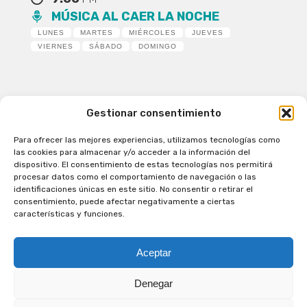
MÚSICA AL CAER LA NOCHE
LUNES
MARTES
MIÉRCOLES
JUEVES
VIERNES
SÁBADO
DOMINGO
Gestionar consentimiento
Para ofrecer las mejores experiencias, utilizamos tecnologías como
Patagual Radio Digital 2026 - Todos los derechos
las cookies para almacenar y/o acceder a la información del
reservados
dispositivo. El consentimiento de estas tecnologías nos permitirá
procesar datos como el comportamiento de navegación o las
la Radio de Verdad
identificaciones únicas en este sitio. No consentir o retirar el
Cobertura
consentimiento, puede afectar negativamente a ciertas
Programación
características y funciones.
Escríbenos
Contacto Comercial
Aceptar
Síguenos en nuestras Redes Sociales
Denegar