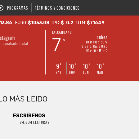
PROGRAMAS
TÉRMINOS Y CONDICIONES
13.86
EURO:
$1053.08
IPC:
$-0.2
UTM:
$71649
TALCAHUANO
7
nubes
nstagram
°
Humedad: 99%
atagualradiodigital
Viento: 6m/s ONO
Máx: 10 • Mín: 7
9
10
10
10
°
°
°
°
SAB
DOM
LUN
MAR
LO MÁS LEIDO
ESCRÍBENOS
24.604 LECTURAS