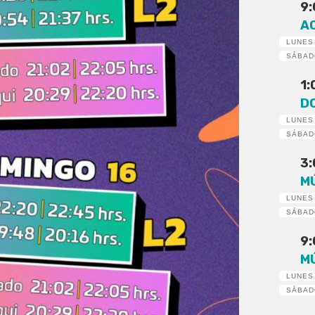
9
A
LUNES
SÁBA
1
D
LUNES
SÁBA
3
M
LUNES
SÁBA
9
M
LUNES
SÁBA