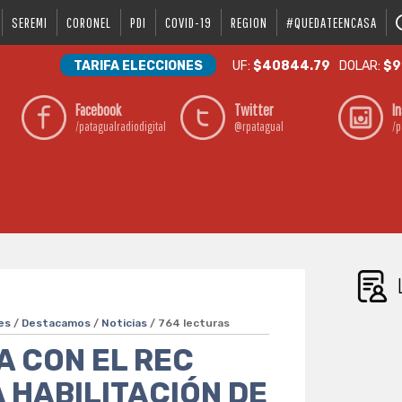
SEREMI
CORONEL
PDI
COVID-19
REGION
#QUEDATEENCASA
TARIFA ELECCIONES
UF:
$40844.79
DOLAR:
$9
Facebook
Twitter
I
/patagualradiodigital
@rpatagual
/p
es
/
Destacamos
/
Noticias
/ 764 lecturas
A CON EL REC
A HABILITACIÓN DE