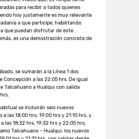
aradas para recibir a todos quienes
ciendo hoy justamente es muy relevante
dadanía a que participe, habilitando
ra que puedan disfrutar de este
emás, es una demostración concreta de
sábado, se sumarán a la Línea 1 dos
de Concepción a las 22:05 hrs. De igual
sde Talcahuano a Hualqui con salida
hrs.
habitual se incluirán seis nuevos
a las 18:00 hrs, 19:00 hrs y 21:10 hrs, y
 las 18:32 hrs, 19:32 hrs y 22:05 hrs.
 tramo Talcahuano – Hualqui, los nuevos
 19:01 hrs y 21:31 hrs, con salidas desde