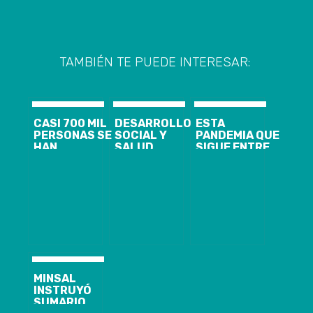
TAMBIÉN TE PUEDE INTERESAR:
CASI 700 MIL
DESARROLLO
ESTA
PERSONAS SE
SOCIAL Y
PANDEMIA QUE
HAN
SALUD
SIGUE ENTRE
VACUNADO
COMENZARON
NOSOTROS
CONTRA LA
VACUNACIÓN
INFLUENZA EN
CONTRA
BIOBÍO
INFLUENZA A
MÁS DE 300
CUIDADORAS
DE LA REGIÓN
DEL BIOBÍO
MINSAL
INSTRUYÓ
SUMARIO