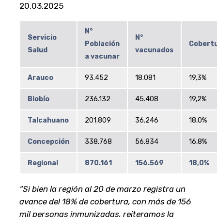
20.03.2025
N°
Servicio
N°
Población
Cobert
Salud
vacunados
a vacunar
Arauco
93.452
18.081
19,3%
Biobío
236.132
45.408
19,2%
Talcahuano
201.809
36.246
18,0%
Concepción
338.768
56.834
16,8%
Regional
870.161
156.569
18,0%
“Si bien la región al 20 de marzo registra un
avance del 18% de cobertura, con más de 156
mil personas inmunizadas, reiteramos la