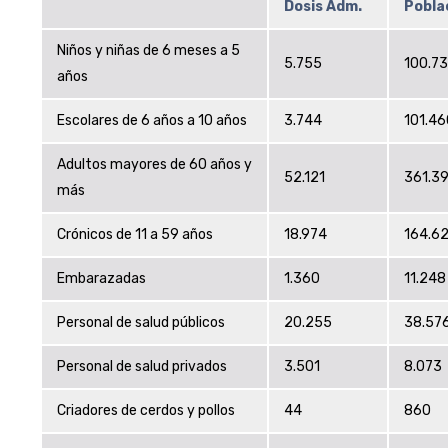
Dosis Adm.
Pobla
Niños y niñas de 6 meses a 5
5.755
100.73
años
Escolares de 6 años a 10 años
3.744
101.46
Adultos mayores de 60 años y
52.121
361.3
más
Crónicos de 11 a 59 años
18.974
164.6
Embarazadas
1.360
11.248
Personal de salud públicos
20.255
38.57
Personal de salud privados
3.501
8.073
Criadores de cerdos y pollos
44
860