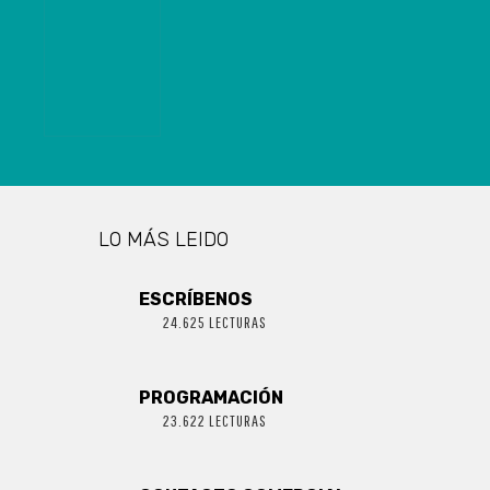
CONTRA
SEREMI DEL
BIOBÍO QUE
ASEGURÓ QUE
BORIC LO
MANDATÓ A
HACER
CAMPAÑA POR
EL APRUEBO
LO MÁS LEIDO
ESCRÍBENOS
24.625 LECTURAS
PROGRAMACIÓN
23.622 LECTURAS