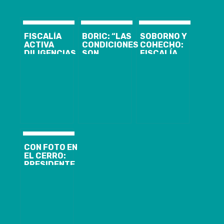
FISCALÍA
BORIC: “LAS
SOBORNO Y
ACTIVA
CONDICIONES
COHECHO:
DILIGENCIAS
SON
FISCALÍA
EN QUERELLA
DIFÍCILES,
FORMALIZARÁ
CONTRA
TOCÓ UN
INVESTIGACIÓN
BORIC POR
TIEMPO
CONTRA
PRESUNTA
MOVIDO A
ALCALDE
MALVERSACIÓN
NIVEL
CHAMORRO
MUNDIAL”
(PS) Y
EMPRESARIO
DE PUERTO
CORONEL
CON FOTO EN
EL CERRO:
PRESIDENTE
BORIC
CONMEMORA 3
AÑOS DE
GOBIERNO
TRAS LUNES
DE RENUNCIAS