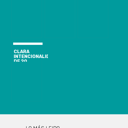
DE DOS AÑOS
ACTRIZ DE LA
RESPETEN
EN COLINA AL
EXTINTA
LOS CRUCES
BAJAR DE UN
FUNDACIÓN
FERROVIARIOS
COLECTIVO
PROCULTURA
GRACIAS AL
ACUSADA DE
MONITOREO
APROPIARSE
DE CÁMARAS
DE MÁS DE
$370
MILLONES
CLARA
INTENCIONALIDAD
DE 20
INCENDIOS
PONE EN
RIESGO A MÁS
DE 540
FAMILIAS
ENTRE
CHAIMÁVIDA Y
EL PINO