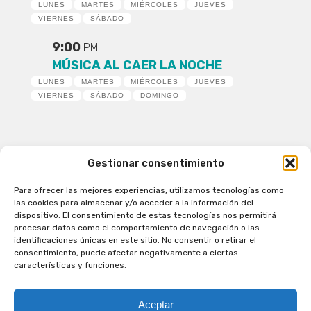
LUNES
MARTES
MIÉRCOLES
JUEVES
VIERNES
SÁBADO
9:00
PM
MÚSICA AL CAER LA NOCHE
LUNES
MARTES
MIÉRCOLES
JUEVES
VIERNES
SÁBADO
DOMINGO
Gestionar consentimiento
Para ofrecer las mejores experiencias, utilizamos tecnologías como
Patagual Radio Digital 2026 - Todos los derechos
las cookies para almacenar y/o acceder a la información del
reservados
dispositivo. El consentimiento de estas tecnologías nos permitirá
procesar datos como el comportamiento de navegación o las
la Radio de Verdad
identificaciones únicas en este sitio. No consentir o retirar el
Cobertura
consentimiento, puede afectar negativamente a ciertas
Programación
características y funciones.
Escríbenos
Contacto Comercial
Aceptar