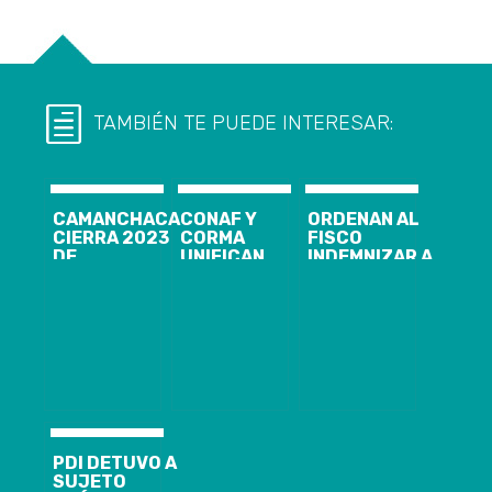
TAMBIÉN TE PUEDE INTERESAR:
CAMANCHACA
CONAF Y
ORDENAN AL
CIERRA 2023
CORMA
FISCO
DE
UNIFICAN
INDEMNIZAR A
ACTIVIDADES
ESFUERZOS
FAMILIA DE
AMBIENTALES
PARA LA
CONTULMO
CON LA
DETECCIÓN
POR SUFRIR
COMUNIDAD
TEMPRANA DE
VIOLENCIA
APORTANDO
INCENDIOS EN
RURAL
CON HUERTO
LA REGIÓN
HIDROPÓNICO
PARA UN
COLEGIO DE
CORONEL
PDI DETUVO A
SUJETO