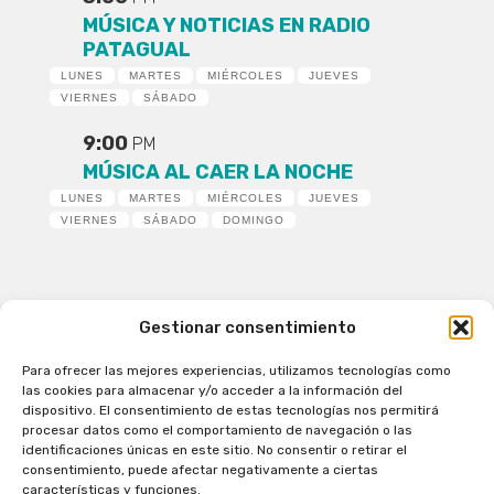
MÚSICA Y NOTICIAS EN RADIO
PATAGUAL
LUNES
MARTES
MIÉRCOLES
JUEVES
VIERNES
SÁBADO
9:00
PM
MÚSICA AL CAER LA NOCHE
LUNES
MARTES
MIÉRCOLES
JUEVES
VIERNES
SÁBADO
DOMINGO
Gestionar consentimiento
Para ofrecer las mejores experiencias, utilizamos tecnologías como
Patagual Radio Digital 2026 - Todos los derechos
las cookies para almacenar y/o acceder a la información del
reservados
dispositivo. El consentimiento de estas tecnologías nos permitirá
procesar datos como el comportamiento de navegación o las
la Radio de Verdad
identificaciones únicas en este sitio. No consentir o retirar el
Cobertura
consentimiento, puede afectar negativamente a ciertas
Programación
características y funciones.