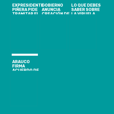
EXPRESIDENTE
GOBIERNO
LO QUE DEBES
PIÑERA PIDE
ANUNCIA
SABER SOBRE
TRAMITAR EL
CREACIÓN DE
LA VIRUELA
ESTATUTO DE
CONSEJO
DEL MONO
PROTECCIÓN
CONTRA EL
DE LAS
CRIMEN
POLICÍAS
ORGANIZADO
EN LA REGIÓN
METROPOLITANA
ARAUCO
FIRMA
ACUERDO DE
INVERSIÓN DE
US$ 3 MIL
MILLONES CON
EL GOBIERNO
DE MATO
GROSSO DO
SUL PARA LA
CONSTRUCCIÓN
DE UNA
FUTURA