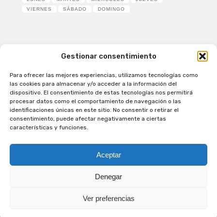
VIERNES
SÁBADO
DOMINGO
Gestionar consentimiento
Para ofrecer las mejores experiencias, utilizamos tecnologías como
Patagual Radio Digital 2026 - Todos los derechos
las cookies para almacenar y/o acceder a la información del
reservados
dispositivo. El consentimiento de estas tecnologías nos permitirá
procesar datos como el comportamiento de navegación o las
la Radio de Verdad
identificaciones únicas en este sitio. No consentir o retirar el
Cobertura
consentimiento, puede afectar negativamente a ciertas
Programación
características y funciones.
Escríbenos
Contacto Comercial
Aceptar
Síguenos en nuestras Redes Sociales
Denegar
Ver preferencias