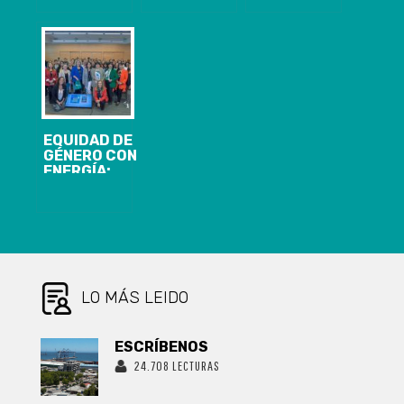
COMPROMISO
DE LLUVIAS SE
AUMENTO DE
PARA
REGISTRARÁN
MÁS DE 800
ACORTAR LA
ESTE JUEVES
NUEVOS
BRECHA
GRUPOS
DIGITAL EN LA
FAMILIARES
INDUSTRIA
PARA EL 2025
EQUIDAD DE
GÉNERO CON
ENERGÍA:
CUATRO
VOCES QUE
ABREN
CAMINO
DESDE BIOBÍO
LO MÁS LEIDO
ESCRÍBENOS
24.708 LECTURAS