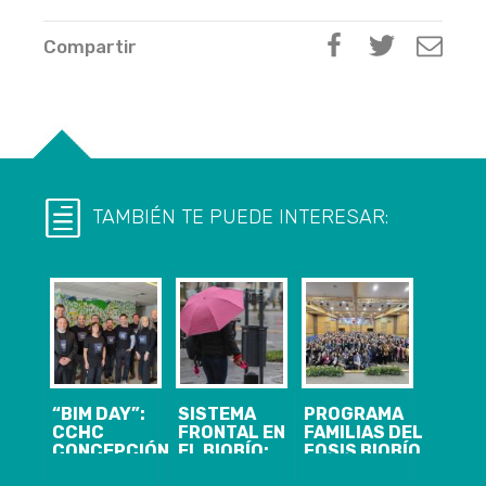
Compartir
TAMBIÉN TE PUEDE INTERESAR:
“BIM DAY”:
SISTEMA
PROGRAMA
CCHC
FRONTAL EN
FAMILIAS DEL
CONCEPCIÓN
EL BIOBÍO:
FOSIS BIOBÍO
FIRMA
MAYOR PEAK
TENDRÁ UN