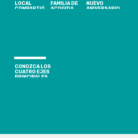
LOCAL
FAMILIA DE
NUEVO
COMPARTIÓ
ACOGIDA
ANIVERSARIO
SU
ESPECIALIZADA
CON ALTA
EXPERIENCIA
SAN PEDRO DE
VALORACIÓN
TRABAJANDO
LA PAZ ES UN
CIUDADANA
PARA MARVEL
PROGRAMA
SOCIAL QUE
BUSCA
INTEGRAR A
LACTANTES,
NIÑOS, NIÑAS Y
ADOLESCENTES
A UN GRUPO
CONOZCA LOS
FAMILIAR
CUATRO EJES
ALTERNATIVO
PRINCIPALES
DE LA
REFORMA
TRIBUTARIA