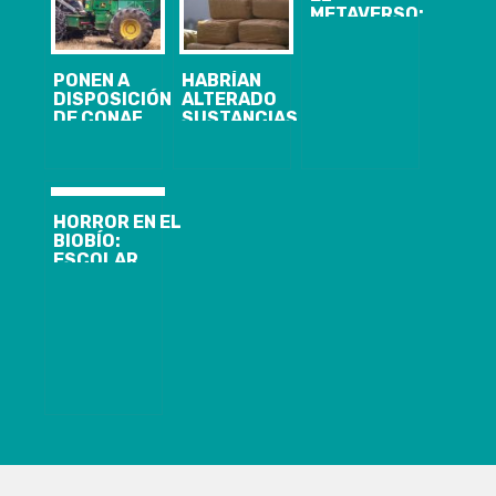
METAVERSO:
LA REALIDAD
VIRTUAL
LLEGÓ A LAS
PONEN A
HABRÍAN
OPERACIONES
DISPOSICIÓN
ALTERADO
FORESTALES
DE CONAF
SUSTANCIAS
MAQUINARIA
INCAUTADAS:
PESADA PARA
DETIENEN A
EL COMBATE
SIETE
DE INCENDIOS
CARABINEROS
DE LA UNIDAD
HORROR EN EL
ANTIDROGAS
BIOBÍO:
DE LOS ANDES
ESCOLAR
MURIÓ
APUÑALADO Y
GOLPEADO
CON PALOS EN
PLENA VÍA
PÚBLICA