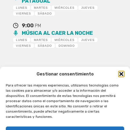
PATAGUAL
LUNES
MARTES
MIÉRCOLES
JUEVES
VIERNES
SÁBADO
9:00
PM
MÚSICA AL CAER LA NOCHE
LUNES
MARTES
MIÉRCOLES
JUEVES
VIERNES
SÁBADO
DOMINGO
Gestionar consentimiento
Para ofrecer las mejores experiencias, utilizamos tecnologías como
Patagual Radio Digital 2026 - Todos los derechos
las cookies para almacenar y/o acceder a la información del
reservados
dispositivo. El consentimiento de estas tecnologías nos permitirá
procesar datos como el comportamiento de navegación o las
la Radio de Verdad
identificaciones únicas en este sitio. No consentir o retirar el
Cobertura
consentimiento, puede afectar negativamente a ciertas
Programación
características y funciones.
Escríbenos
Contacto Comercial