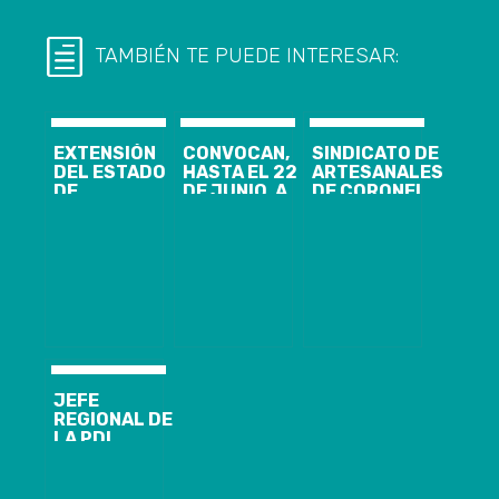
TAMBIÉN TE PUEDE INTERESAR:
EXTENSIÓN
CONVOCAN,
SINDICATO DE
DEL ESTADO
HASTA EL 22
ARTESANALES
DE
DE JUNIO, A
DE CORONEL
EXCEPCIÓN:
INSTITUCIONES
INAUGURA
CHILE VAMOS
INTERESADAS
NUEVA SEDE
Y EL PS
EN
APOYAN;
REGISTRARSE
APRUEBO
E INSCRIBIR
DIGNIDAD
CANDIDATURAS
SIGUE EN
SENCE BIOBÍO
DUDA
LLAMA A
ELECCIONES
DE SU COSOC
(CONSEJO DE
JEFE
LA SOCIEDAD
REGIONAL DE
CIVIL)
LA PDI
ENTREGÓ
CUENTA
PÚBLICA DE