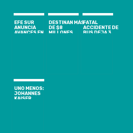
EFE SUR
DESTINAN MÁS
FATAL
ANUNCIA
DE $8
ACCIDENTE DE
AVANCES EN
MILLONES
BUS DEJA 3
EL PROYECTO
PARA
PERSONAS
EXTENSIÓN
REPARACIÓN
MUERTAS EN
DEL BIOTREN
DEL CIRCUITO
LA REGIÓN DEL
QUE
PATRIMONIAL
BIOBÍO
CONECTARÁ
DE LOTA
LOTA CON
FUERTEMENTE
CONCEPCIÓN
AFECTADO
Y CORONEL
POR
TEMPORALES
UNO MENOS:
JOHANNES
KAISER
CONFIRMA
QUE NO IRÁ A
PRIMARIAS
CON CHILE
VAMOS