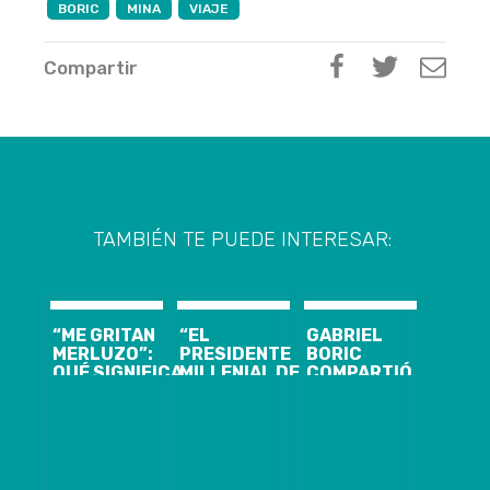
BORIC
MINA
VIAJE
Compartir
TAMBIÉN TE PUEDE INTERESAR:
“ME GRITAN
“EL
GABRIEL
MERLUZO”:
PRESIDENTE
BORIC
QUÉ SIGNIFICA
MILLENIAL DE
COMPARTIÓ
EL INSULTO
CHILE ES UN
CON
QUE RECIBE EL
NUEVO TIPO
CARABINEROS
PRESIDENTE
DE LÍDER DE
DE CHILE
GABRIEL
IZQUIERDA”:
DURANTE
BORIC
BORIC ES
NAVIDAD
PORTADA DE