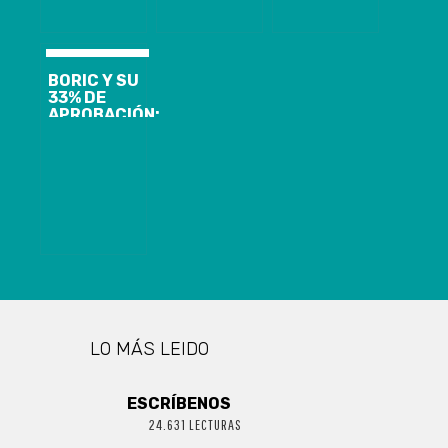
REVISTA TIME
BORIC Y SU
33% DE
APROBACIÓN:
EVALUACIÓN
SE MANTIENE
IGUAL EN
ÚLTIMO AÑO
DEL
EJECUTIVO
SEGÚN
ENCUESTA
LO MÁS LEIDO
ESCRÍBENOS
24.631 LECTURAS