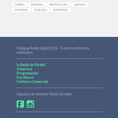
LUNES
MARTES
MIÉRCOLES
JUEVES
VIERNES
SÁBADO
DOMINGO
Patagual Radio Digital 2026 - Todos los derechos
reservados
la Radio de Verdad
Cobertura
Programación
Escríbenos
Contacto Comercial
Síguenos en nuestras Redes Sociales