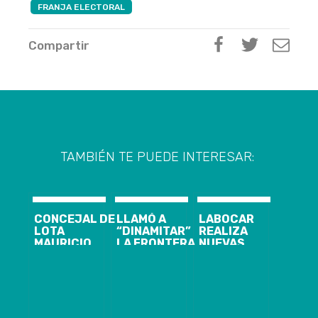
FRANJA ELECTORAL
Compartir
TAMBIÉN TE PUEDE INTERESAR:
CONCEJAL DE
LLAMÓ A
LABOCAR
LOTA
“DINAMITAR”
REALIZA
MAURICIO
LA FRONTERA
NUEVAS
TORRES
Y RECORDÓ A
PERICIAS
FERRADA
PINOCHET:
FUERA DE
RENUNCIA A
POLÉMICA
BARBERÍA
SU CARGO
POR IDEA DE
DONDE
PARA
DIPUTADO
ASESINARON
ENFRENTAR
CONTRA
AL