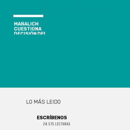
PROCESO
INMIGRANTES
CARABINERO
ELECCIONARIO
ILEGALES
DAVID
EL 2025
FLORIDO
MAÑALICH
CUESTIONA
DECISIÓN DEL
GOBIERNO DE
ADELANTAR Y
EXTENDER
VACACIONES
DE INVIERNO
LO MÁS LEIDO
ESCRÍBENOS
24.575 LECTURAS