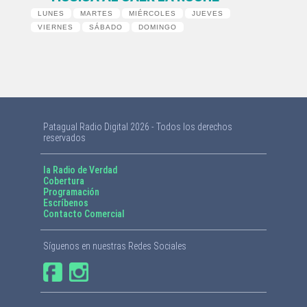
LUNES
MARTES
MIÉRCOLES
JUEVES
VIERNES
SÁBADO
DOMINGO
Patagual Radio Digital 2026 - Todos los derechos
reservados
la Radio de Verdad
Cobertura
Programación
Escríbenos
Contacto Comercial
Síguenos en nuestras Redes Sociales