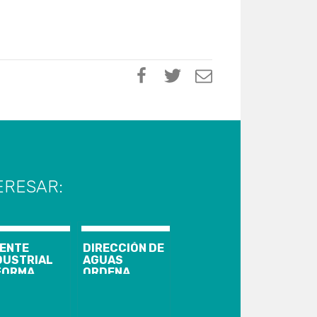
ERESAR:
ENTE
DIRECCIÓN DE
DUSTRIAL
AGUAS
FORMA
ORDENA
RTE
CIERRE DE
CTURNO EN
BOCATOMAS
TA 160
EN LA REGIÓN