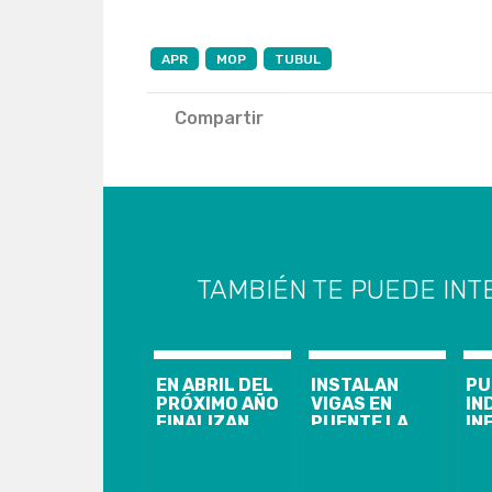
APR
MOP
TUBUL
Compartir
TAMBIÉN TE PUEDE INT
EN ABRIL DEL
INSTALAN
PU
PRÓXIMO AÑO
VIGAS EN
IN
FINALIZAN
PUENTE LA
IN
OBRAS DE
MOCHITA POR
CO
AMPLIACIÓN
OBRAS DE
NO
DE AVDA.
AMPLIACIÓN
RU