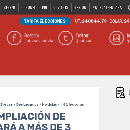
SEREMI
CORONEL
PDI
COVID-19
REGION
#QUEDATEENCASA
TARIFA ELECCIONES
UF:
$40844.79
DOLAR:
$9
Facebook
Twitter
I
/patagualradiodigital
@rpatagual
/p
/
Breves
/
Destacamos
/
Noticias
/ 442 lecturas
MPLIACIÓN DE
ARÁ A MÁS DE 3