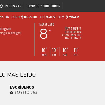
PROGRAMAS
TÉRMINOS Y CONDICIONES
13.86
EURO:
$1053.08
IPC:
$-0.2
UTM:
$71649
TALCAHUANO
8
lluvia ligera
nstagram
°
Humedad: 85%
atagualradiodigital
Viento: 7m/s OSO
Máx: 8 • Mín: 8
10
10
10
11
°
°
°
°
DOM
LUN
MAR
MIE
LO MÁS LEIDO
ESCRÍBENOS
24.629 LECTURAS