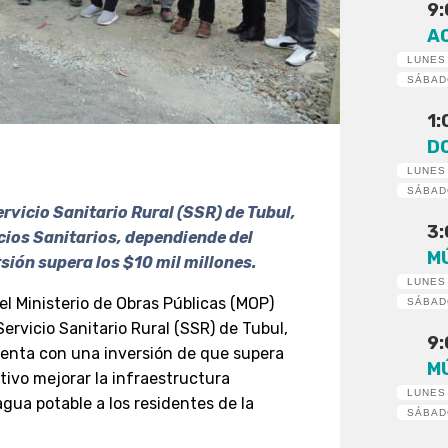
9
A
LUNES
SÁBA
1
D
LUNES
SÁBA
rvicio Sanitario Rural (SSR) de Tubul,
3
cios Sanitarios, dependiende del
M
sión supera los $10 mil millones.
LUNES
el Ministerio de Obras Públicas (MOP)
SÁBA
Servicio Sanitario Rural (SSR) de Tubul,
9
enta con una inversión de que supera
M
tivo mejorar la infraestructura
LUNES
gua potable a los residentes de la
SÁBA