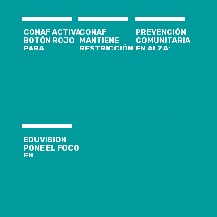
CONAF ACTIVA
CONAF
PREVENCIÓN
BOTÓN ROJO
MANTIENE
COMUNITARIA
PARA
RESTRICCIÓN
EN ALZA:
COMUNAS DE
DE QUEMAS
BIOBÍO
LA PROVINCIA
AGRÍCOLAS Y
ALCANZA 611
DE BIOBÍO
FORESTALES
COMITÉS DE
EN TODAS LAS
VECINOS
COMUNAS DE
ORGANIZADOS
LA REGIÓN DEL
CON IMPULSO
BIOBÍO
DEL GOBIERNO
REGIONAL
EDUVISIÓN
PONE EL FOCO
EN
EDUCACIÓN Y
PREVENCIÓN
DE
PROBLEMAS
VISUALES EN
NIÑOS