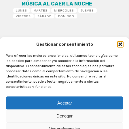
MÚSICA AL CAER LA NOCHE
LUNES
MARTES
MIÉRCOLES
JUEVES
VIERNES
SÁBADO
DOMINGO
Gestionar consentimiento
Para ofrecer las mejores experiencias, utilizamos tecnologías como
Patagual Radio Digital 2026 - Todos los derechos
las cookies para almacenar y/o acceder a la información del
reservados
dispositivo. El consentimiento de estas tecnologías nos permitirá
procesar datos como el comportamiento de navegación o las
la Radio de Verdad
identificaciones únicas en este sitio. No consentir o retirar el
Cobertura
consentimiento, puede afectar negativamente a ciertas
Programación
características y funciones.
Escríbenos
Contacto Comercial
Aceptar
Síguenos en nuestras Redes Sociales
Denegar
Ver preferencias