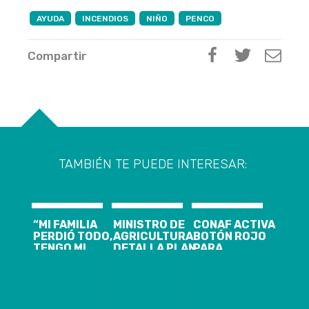
AYUDA
INCENDIOS
NIÑO
PENCO
Compartir
TAMBIÉN TE PUEDE INTERESAR:
“MI FAMILIA
MINISTRO DE
CONAF ACTIVA
PERDIÓ TODO,
AGRICULTURA
BOTÓN ROJO
TENGO MI
DETALLA PLAN
PARA
FAMILIA EN LA
DE ACCIÓN DE
COMUNAS DE
CALLE…”: EL
INCENDIOS
LA PROVINCIA
DOLOR DEL
FORESTALES
DE BIOBÍO
ALCALDE DE
EN REGIÓN DE
PENCO ANTE
BIO-BIO Y