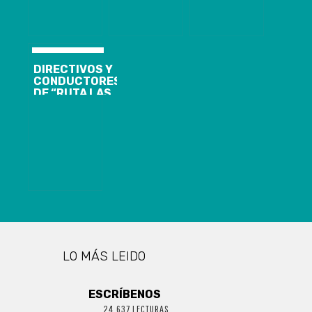
VIOLENTOS
DESTACA
INCENDIOS
BAJA EN
FORESTALES
AFECTACIÓN
DIRECTIVOS Y
CONDUCTORES
DE “RUTA LAS
PLAYAS” SE
CERTIFICARÁN
EN
PREVENCIÓN
DE CONSUMO
DE DROGAS Y
ALCOHOL
LO MÁS LEIDO
ESCRÍBENOS
24.637 LECTURAS