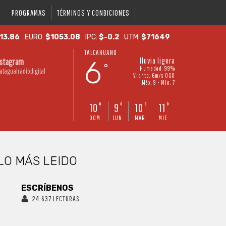
PROGRAMAS
TÉRMINOS Y CONDICIONES
13.86
EURO:
$1053.08
IPC:
$-0.2
UTM:
$71649
TALCAHUANO
6
lluvia ligera
nstagram
°
Humedad: 99%
atagualradiodigital
Viento: 6m/s OSO
Máx: 9 • Mín: 7
10
9
10
11
°
°
°
°
DOM
LUN
MAR
MIE
LO MÁS LEIDO
ESCRÍBENOS
24.637 LECTURAS