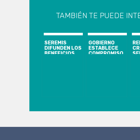
TAMBIÉN TE PUEDE INT
SEREMIS
GOBIERNO
RE
DIFUNDEN LOS
ESTABLECE
CR
BENEFICIOS
COMPROMISO
SE
REGIONALES
POR GENERAR
MI
QUE TENDRÁ
CIUDADES Y
ES
LA REFORMA
TRANSPORTE
EC
TRIBUTARIA
INCLUSIVO EN
LL
EL BIOBÍO
10
LI
MÉ