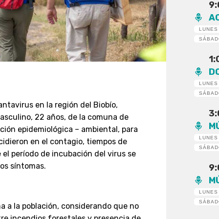
9
A
LUNES
SÁBA
1
D
LUNES
SÁBA
ntavirus en la región del Biobío,
3
asculino, 22 años, de la comuna de
M
ación epidemiológica – ambiental, para
LUNES
idieron en el contagio, tiempos de
SÁBA
 el período de incubación del virus se
los síntomas.
9
M
LUNES
SÁBA
ma a la población, considerando que no
re incendios forestales y presencia de