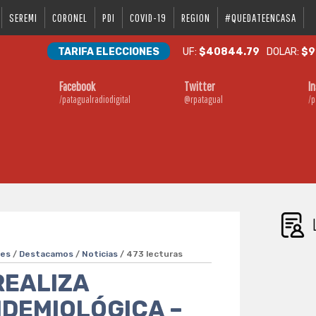
SEREMI
CORONEL
PDI
COVID-19
REGION
#QUEDATEENCASA
TARIFA ELECCIONES
UF:
$40844.79
DOLAR:
$9
Facebook
Twitter
I
/patagualradiodigital
@rpatagual
/p
ves
/
Destacamos
/
Noticias
/ 473 lecturas
REALIZA
IDEMIOLÓGICA –