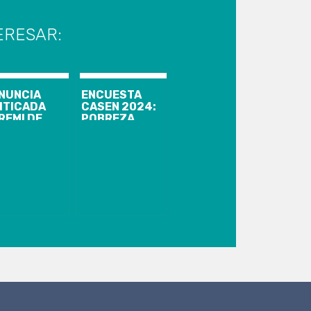
ERESAR:
NUNCIA
ENCUESTA
ITICADA
CASEN 2024:
REMI DE
POBREZA
NERÍA CON
DISMINUYE EN
TUDIOS EN
LA REGIÓN DEL
OFEMINISMO:
BIOBÍO Y
EVABA CASI
MANTIENE
 MESES CON
TENDENCIA A
CENCIA
LA BAJA, CON
DICA
METODOLOGÍA
MÁS EXIGENTE