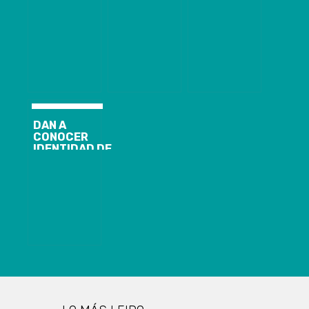
ADULTA
PASAR POR
ANUNCIA LA
MAYOR
TENS: LOS
HABILITACIÓN
ASESINADA
ANTECEDENTES
DE NUEVOS
EXIGE
DE LA MUJER
SERVICIOS
JUSTICIA Y
QUE ASESINÓ
PARA ESTE FIN
ACLARAN
A ADULTO
DE SEMANA
PROPIEDAD
MAYOR CIEGO
DEL INMUEBLE
EN SAN
BERNARDO
DAN A
CONOCER
IDENTIDAD DE
LOS SIETE
PESCADORES
DE LANCHA
DESAPARECIDA
EN EL BIOBÍO