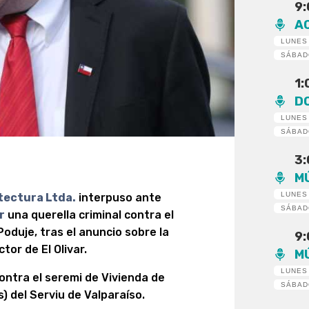
9
A
LUNES
SÁBA
1
D
LUNES
SÁBA
3
M
LUNES
tectura Ltda.
interpuso ante
SÁBA
r
una querella criminal contra el
Poduje, tras el anuncio sobre la
9
tor de El Olivar.
M
LUNES
contra el seremi de Vivienda de
SÁBA
(s) del Serviu de Valparaíso.