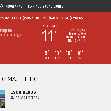
PROGRAMAS
TÉRMINOS Y CONDICIONES
13.86
EURO:
$1053.08
IPC:
$-0.2
UTM:
$71649
TALCAHUANO
11
lluvia ligera
nstagram
°
Humedad: 90%
atagualradiodigital
Viento: 10m/s NO
Máx: 10 • Mín: 9
9
10
10
10
°
°
°
°
SAB
DOM
LUN
MAR
LO MÁS LEIDO
ESCRÍBENOS
24.610 LECTURAS