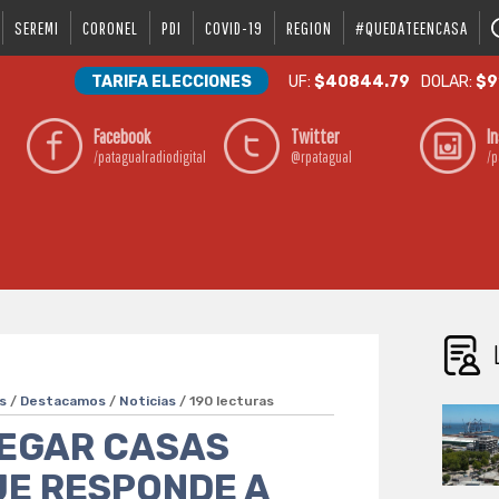
SEREMI
CORONEL
PDI
COVID-19
REGION
#QUEDATEENCASA
TARIFA ELECCIONES
UF:
$40844.79
DOLAR:
$9
Facebook
Twitter
I
/patagualradiodigital
@rpatagual
/p
s
/
Destacamos
/
Noticias
/ 190 lecturas
REGAR CASAS
JE RESPONDE A