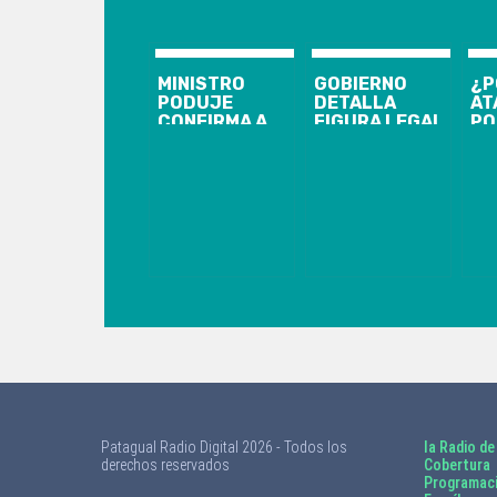
MINISTRO
GOBIERNO
¿P
PODUJE
DETALLA
AT
CONFIRMA A
FIGURA LEGAL
PO
GREMIO
EN QUERELLA
TE
CONSTRUCTOR
POR CASO
MA
QUE FONDOS
BRUMA:
RE
DEL
OMISIÓN DE
«I
PROGRAMA DE
SOCORRO
QU
SUSIDIO
UR
REGULAR NO
ES
SERÁN
TO
DESTINADOS A
LA
RECONSTRUCCIÓN
Patagual Radio Digital 2026 - Todos los
la Radio de
derechos reservados
Cobertura
Programac