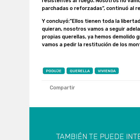
resistentes al fuego. Nosotros no vamo
parchadas o reforzadas”, continuó al ref
Y concluyó:”Ellos tienen toda la liberta
quieran, nosotros vamos a seguir adel
propias querellas, ya hemos demolido g
vamos a pedir la restitución de los mon
PODUJE
QUERELLA
VIVIENDA
Compartir
TAMBIÉN TE PUEDE INT