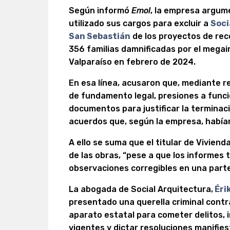
Según informó
Emol
, la empresa argum
utilizado sus cargos para excluir a
Soci
San Sebastián
de los proyectos de rec
356 familias damnificadas por el megai
Valparaíso en febrero de 2024.
En esa línea, acusaron que, mediante r
de fundamento legal, presiones a funci
documentos para justificar la terminaci
acuerdos que, según la empresa, habían
A ello se suma que el titular de Vivienda
de las obras, “pese a que los informes 
observaciones corregibles en una parte 
La abogada de Social Arquitectura,
Éri
presentado una querella criminal contra 
aparato estatal para cometer delitos, 
vigentes y dictar resoluciones manifie