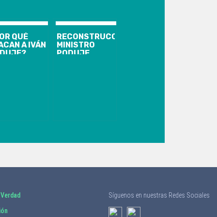
OR QUÉ
RECONSTRUCCIÓN:
ACAN A IVÁN
MINISTRO
DUJE?
PODUJE
RE
PRESENTÓ
RINOVIC
AVANCE DE
VELA LOS
RÍOS DE CHILE
NTERESES»
Y ACELERA
E EL
PLAZOS PARA
BANISTA
INICIAR OBRAS
TARÍA
ESTE AÑO
CANDO
 Verdad
Síguenos en nuestras Redes Sociales
ión