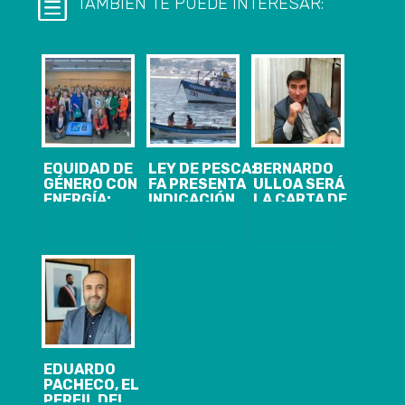
TAMBIÉN TE PUEDE INTERESAR:
EQUIDAD DE
LEY DE PESCA:
BERNARDO
GÉNERO CON
FA PRESENTA
ULLOA SERÁ
ENERGÍA:
INDICACIÓN
LA CARTA DE
CUATRO
PARA
CHILE VAMOS
VOCES QUE
RESPETAR
AL MUNICIPIO
ABREN
“ESTADO
DE CORONEL
CAMINO
FÍSICO Y
DESDE BIOBÍO
MENTAL” DE
ANIMALES
EDUARDO
PACHECO, EL
PERFIL DEL