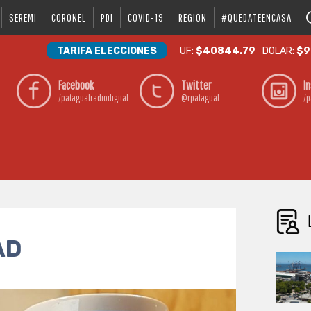
SEREMI
CORONEL
PDI
COVID-19
REGION
#QUEDATEENCASA
TARIFA ELECCIONES
UF:
$40844.79
DOLAR:
$9
Facebook
Twitter
I
/patagualradiodigital
@rpatagual
/p
AD