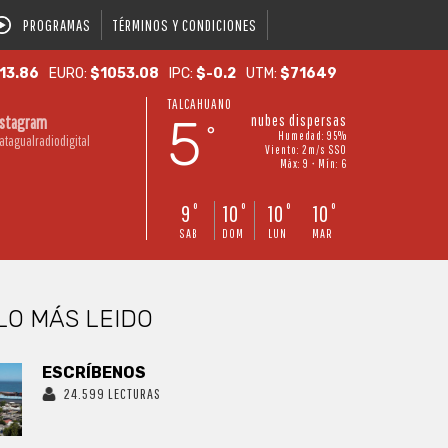
PROGRAMAS
TÉRMINOS Y CONDICIONES
13.86
EURO:
$1053.08
IPC:
$-0.2
UTM:
$71649
TALCAHUANO
5
nubes dispersas
nstagram
°
Humedad: 95%
atagualradiodigital
Viento: 2m/s SSO
Máx: 9 • Mín: 6
9
10
10
10
°
°
°
°
SAB
DOM
LUN
MAR
LO MÁS LEIDO
ESCRÍBENOS
24.599 LECTURAS