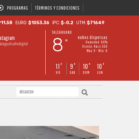
PROGRAMAS
TÉRMINOS Y CONDICIONES
11.58
EURO:
$1053.36
IPC:
$-0.2
UTM:
$71649
TALCAHUANO
8
nubes dispersas
nstagram
°
Humedad: 86%
atagualradiodigital
Viento: 4m/s SSO
Máx: 9 • Mín: 8
11
9
10
10
°
°
°
°
VIE
SAB
DOM
LUN