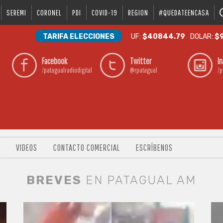
SEREMI
CORONEL
PDI
COVID-19
REGION
#QUEDATEENCASA
TARIFA ELECCIONES
UF:
$40844.79
DOLAR:
$9
Facebook
Twitter
I
/patagualradiodigital
@rpatagual
/p
VIDEOS
CONTACTO COMERCIAL
ESCRÍBENOS
BREVES
EN PATAGUAL AM