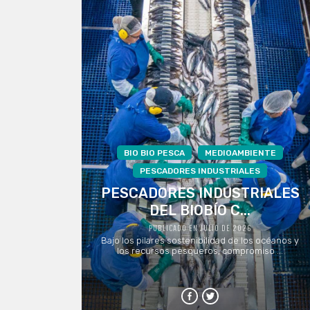
BIO BIO PESCA
MEDIOAMBIENTE
PESCADORES INDUSTRIALES
PESCADORES INDUSTRIALES
DEL BIOBÍO C...
PUBLICADO EN JULIO DE 2026
Bajo los pilares sostenibilidad de los océanos y
los recursos pesqueros, compromiso ...