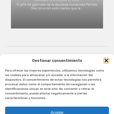
El jefe de gabinete de la diputada humanista Pamela
Jiles anunció este martes que la ...
Gestionar consentimiento
Para ofrecer las mejores experiencias, utilizamos tecnologías como
Patagual Radio Digital 2026 - Todos los derechos
las cookies para almacenar y/o acceder a la información del
reservados
dispositivo. El consentimiento de estas tecnologías nos permitirá
procesar datos como el comportamiento de navegación o las
la Radio de Verdad
identificaciones únicas en este sitio. No consentir o retirar el
Cobertura
consentimiento, puede afectar negativamente a ciertas
Programación
características y funciones.
Escríbenos
Contacto Comercial
Aceptar