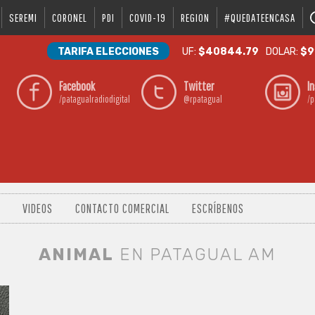
SEREMI
CORONEL
PDI
COVID-19
REGION
#QUEDATEENCASA
TARIFA ELECCIONES
UF:
$40844.79
DOLAR:
$9
Facebook
Twitter
I
/patagualradiodigital
@rpatagual
/p
VIDEOS
CONTACTO COMERCIAL
ESCRÍBENOS
ANIMAL
EN PATAGUAL AM