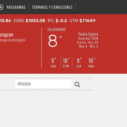
PROGRAMAS
TÉRMINOS Y CONDICIONES
13.86
EURO:
$1053.08
IPC:
$-0.2
UTM:
$71649
TALCAHUANO
8
lluvia ligera
nstagram
°
Humedad: 86%
atagualradiodigital
Viento: 7m/s SO
Máx: 9 • Mín: 8
9
10
9
10
°
°
°
°
SAB
DOM
LUN
MAR