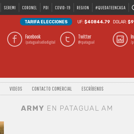
SEREMI
CORONEL
PDI
COVID-19
REGION
#QUEDATEENCASA
TARIFA ELECCIONES
UF:
$40844.79
DOLAR:
$9
Facebook
Twitter
I
/patagualradiodigital
@rpatagual
/p
VIDEOS
CONTACTO COMERCIAL
ESCRÍBENOS
ARMY
EN PATAGUAL AM