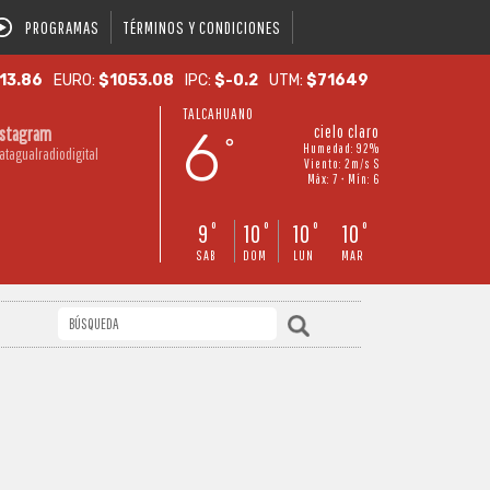
PROGRAMAS
TÉRMINOS Y CONDICIONES
13.86
EURO:
$1053.08
IPC:
$-0.2
UTM:
$71649
TALCAHUANO
6
cielo claro
nstagram
°
Humedad: 92%
atagualradiodigital
Viento: 2m/s S
Máx: 7 • Mín: 6
9
10
10
10
°
°
°
°
SAB
DOM
LUN
MAR