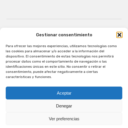
Gestionar consentimiento
Para ofrecer las mejores experiencias, utilizamos tecnologías como
Patagual Radio Digital 2026 - Todos los derechos
las cookies para almacenar y/o acceder a la información del
reservados
dispositivo. El consentimiento de estas tecnologías nos permitirá
procesar datos como el comportamiento de navegación o las
la Radio de Verdad
identificaciones únicas en este sitio. No consentir o retirar el
Cobertura
consentimiento, puede afectar negativamente a ciertas
Programación
características y funciones.
Escríbenos
Contacto Comercial
Aceptar
Síguenos en nuestras Redes Sociales
Denegar
Ver preferencias