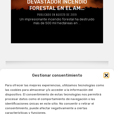
DEVASTADOR INCENDIO
FORESTAL EN EL AM...
PUBLICADO EN AGOSTO DE 2019
Un impresionante incendio forestal ha destruido
más de 500 mil hectáreas en ...
Gestionar consentimiento
Para ofrecer las mejores experiencias, utilizamos tecnologías como
Patagual Radio Digital 2026 - Todos los derechos
las cookies para almacenar y/o acceder a la información del
reservados
dispositivo. El consentimiento de estas tecnologías nos permitirá
procesar datos como el comportamiento de navegación o las
la Radio de Verdad
identificaciones únicas en este sitio. No consentir o retirar el
Cobertura
consentimiento, puede afectar negativamente a ciertas
Programación
características y funciones.