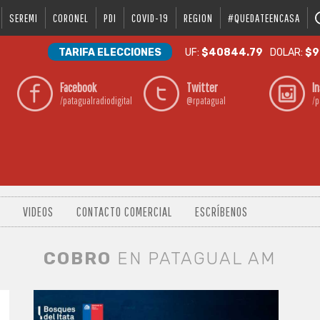
SEREMI
CORONEL
PDI
COVID-19
REGION
#QUEDATEENCASA
TARIFA ELECCIONES
UF:
$40844.79
DOLAR:
$9
Facebook
Twitter
I
/patagualradiodigital
@rpatagual
/p
VIDEOS
CONTACTO COMERCIAL
ESCRÍBENOS
COBRO
EN PATAGUAL AM