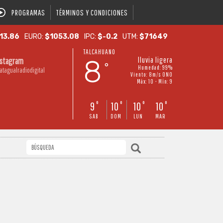
PROGRAMAS
TÉRMINOS Y CONDICIONES
13.86
EURO:
$1053.08
IPC:
$-0.2
UTM:
$71649
TALCAHUANO
8
lluvia ligera
nstagram
°
Humedad: 99%
atagualradiodigital
Viento: 8m/s ONO
Máx: 10 • Mín: 9
9
10
10
10
°
°
°
°
SAB
DOM
LUN
MAR