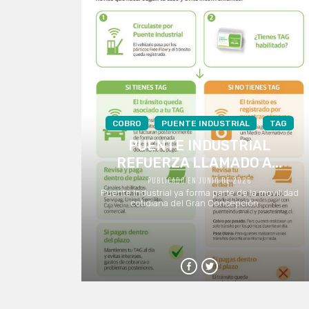
COBRO
PUENTE INDUSTRIAL
TAG
PUENTE INDUSTRIAL
REFUERZA LLAMADO A...
PUBLICADO EN JUNIO DE 2026
Puente Industrial ya forma parte de la movilidad
cotidiana del Gran Concepción. ...