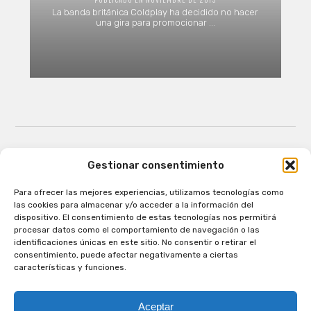
La banda británica Coldplay ha decidido no hacer
una gira para promocionar ...
Gestionar consentimiento
Para ofrecer las mejores experiencias, utilizamos tecnologías como
Patagual Radio Digital 2026 - Todos los derechos
las cookies para almacenar y/o acceder a la información del
reservados
dispositivo. El consentimiento de estas tecnologías nos permitirá
procesar datos como el comportamiento de navegación o las
la Radio de Verdad
identificaciones únicas en este sitio. No consentir o retirar el
Cobertura
consentimiento, puede afectar negativamente a ciertas
Programación
características y funciones.
Escríbenos
Contacto Comercial
Aceptar