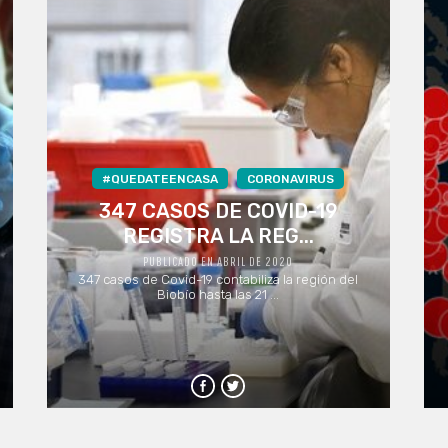
#QUEDATEENCASA
CORONAVIRUS
347 CASOS DE COVID-19
REGISTRA LA REG...
PUBLICADO EN ABRIL DE 2020
347 casos de Covid-19 contabiliza la región del
Biobío hasta las 21 ...