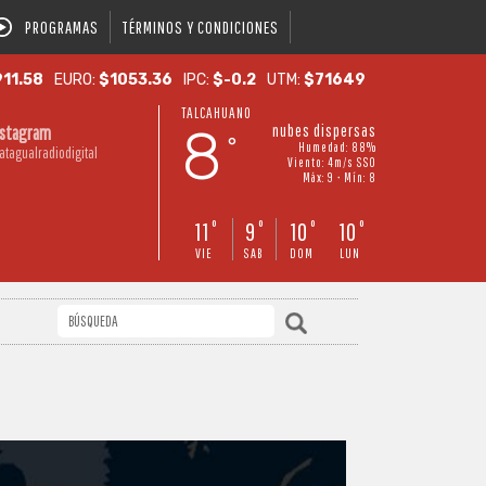
PROGRAMAS
TÉRMINOS Y CONDICIONES
11.58
EURO:
$1053.36
IPC:
$-0.2
UTM:
$71649
TALCAHUANO
8
nubes dispersas
nstagram
°
Humedad: 88%
atagualradiodigital
Viento: 4m/s SSO
Máx: 9 • Mín: 8
11
9
10
10
°
°
°
°
VIE
SAB
DOM
LUN