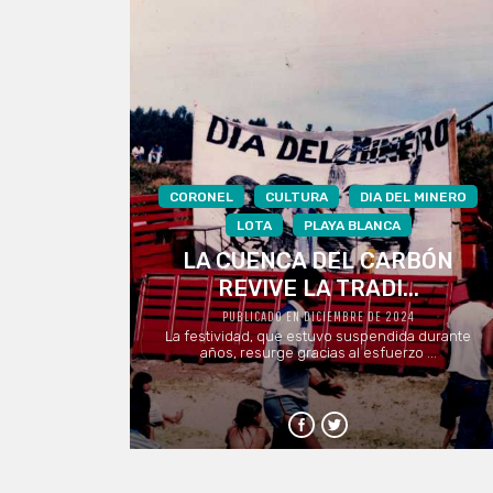
CORONEL
CULTURA
DIA DEL MINERO
LOTA
PLAYA BLANCA
LA CUENCA DEL CARBÓN
REVIVE LA TRADI...
PUBLICADO EN DICIEMBRE DE 2024
La festividad, que estuvo suspendida durante
años, resurge gracias al esfuerzo ...