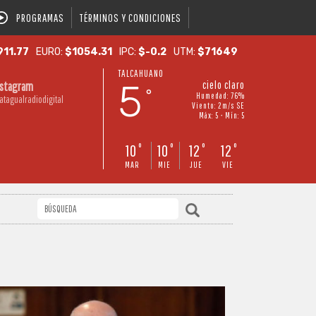
PROGRAMAS
TÉRMINOS Y CONDICIONES
911.77
EURO:
$1054.31
IPC:
$-0.2
UTM:
$71649
TALCAHUANO
5
cielo claro
nstagram
°
Humedad: 76%
atagualradiodigital
Viento: 2m/s SE
Máx: 5 • Mín: 5
10
10
12
12
°
°
°
°
MAR
MIE
JUE
VIE