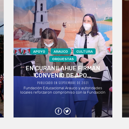
APOYO
ARAUCO
CULTURA
ORQUESTAS
EN CURANILAHUE FIRMAN
CONVENIO DE APO...
PUBLICADO EN SEPTIEMBRE DE 2021
Fundación Educacional Arauco y autoridades
locales reforzaron compromiso con la Fundación
...