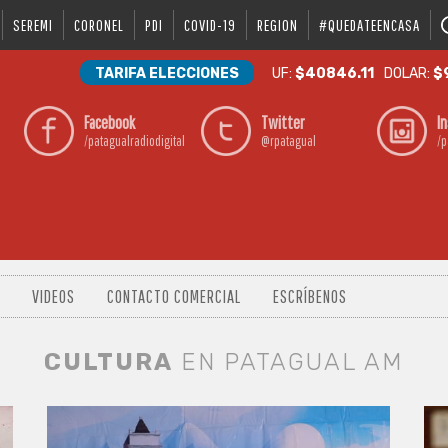
SEREMI
CORONEL
PDI
COVID-19
REGION
#QUEDATEENCASA
TARIFA ELECCIONES
UF:
$40846.11
DOLAR:
$
Facebook
Twitter
I
/patagualradiodigital
@rpatagual
/p
VIDEOS
CONTACTO COMERCIAL
ESCRÍBENOS
CULTURA
EN PATAGUAL AM