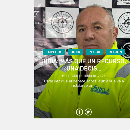
EMPLEOS
JIBIA
PESCA
REGION
JIBIA: MÁS QUE UN RECURSO,
UNA DECIS...
PUBLICADO EN JUNIO DE 2026
Cada vez que el debate sobre la jibia vuelve a
instalarse en ...