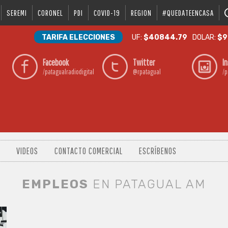
SEREMI
CORONEL
PDI
COVID-19
REGION
#QUEDATEENCASA
TARIFA ELECCIONES
UF:
$40844.79
DOLAR:
$9
Facebook
Twitter
I
/patagualradiodigital
@rpatagual
/p
VIDEOS
CONTACTO COMERCIAL
ESCRÍBENOS
EMPLEOS
EN PATAGUAL AM