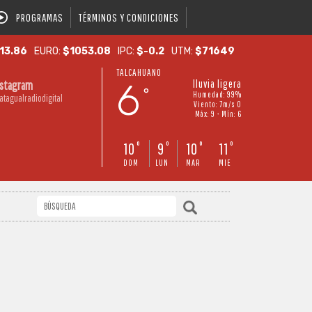
PROGRAMAS
TÉRMINOS Y CONDICIONES
13.86
EURO:
$1053.08
IPC:
$-0.2
UTM:
$71649
TALCAHUANO
6
lluvia ligera
nstagram
°
Humedad: 99%
atagualradiodigital
Viento: 7m/s O
Máx: 9 • Mín: 6
10
9
10
11
°
°
°
°
DOM
LUN
MAR
MIE