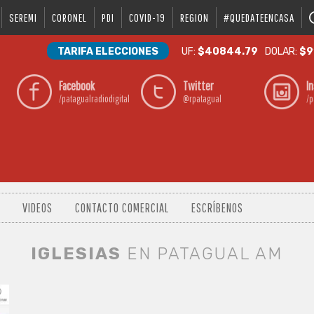
SEREMI
CORONEL
PDI
COVID-19
REGION
#QUEDATEENCASA
TARIFA ELECCIONES
UF:
$40844.79
DOLAR:
$9
Facebook
Twitter
I
/patagualradiodigital
@rpatagual
/p
VIDEOS
CONTACTO COMERCIAL
ESCRÍBENOS
IGLESIAS
EN PATAGUAL AM