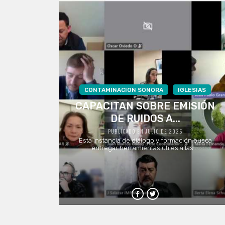
CONTAMINACION SONORA
IGLESIAS
CAPACITAN SOBRE EMISIÓN
DE RUIDOS A...
PUBLICADO EN JULIO DE 2025
Esta instancia de diálogo y formación busca
entregar herramientas útiles a las ...