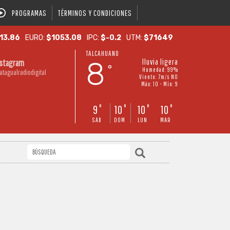
PROGRAMAS
TÉRMINOS Y CONDICIONES
13.86
EURO:
$1053.08
IPC:
$-0.2
UTM:
$71649
TALCAHUANO
8
lluvia ligera
nstagram
°
Humedad: 99%
atagualradiodigital
Viento: 7m/s NO
Máx: 10 • Mín: 9
9
10
10
10
°
°
°
°
SAB
DOM
LUN
MAR