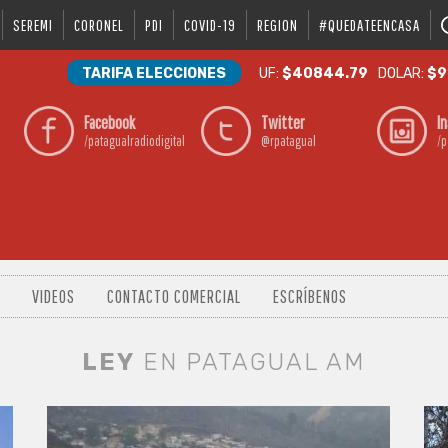
SEREMI
CORONEL
PDI
COVID-19
REGION
#QUEDATEENCASA
TARIFA ELECCIONES
UF:
$40844.79
DOLAR:
$9
Facebook
Twitter
I
/patagualradiodigital
@rpatagual
/p
VIDEOS
CONTACTO COMERCIAL
ESCRÍBENOS
LEY
EN PATAGUAL AM