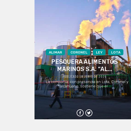
ALIMAR
CORONEL
LEY
LOTA
PESQUERA ALIMENTOS
MARINOS S.A. “AL...
PUBLICADO EN JUNIO DE 2026
La compañía, con presencia en Lota, Coronel y
Talcahuano, sostiene que el ...