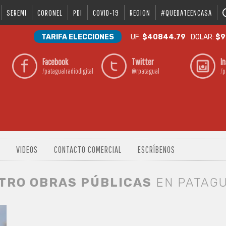
SEREMI
CORONEL
PDI
COVID-19
REGION
#QUEDATEENCASA
TARIFA ELECCIONES
UF:
$40844.79
DOLAR:
$9
Facebook
Twitter
I
/patagualradiodigital
@rpatagual
/p
VIDEOS
CONTACTO COMERCIAL
ESCRÍBENOS
STRO OBRAS PÚBLICAS
EN PATAG