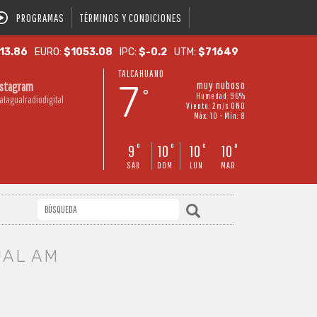
PROGRAMAS
TÉRMINOS Y CONDICIONES
13.86
EURO:
$1053.08
IPC:
$-0.2
UTM:
$71649
TALCAHUANO
7
muy nuboso
nstagram
°
Humedad: 96%
atagualradiodigital
Viento: 2m/s ONO
Máx: 10 • Mín: 8
9
10
10
10
°
°
°
°
SAB
DOM
LUN
MAR
UAL AM