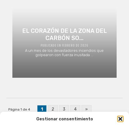
EL CORAZÓN DE LA ZONA DEL
CARBÓN SO...
PUBLICADO EN FEBRERO DE 2026
A un mes de los devastadores incendios que
golpearon con fuerza inusitada ...
1
2
3
4
»
Página 1 de 4
Gestionar consentimiento