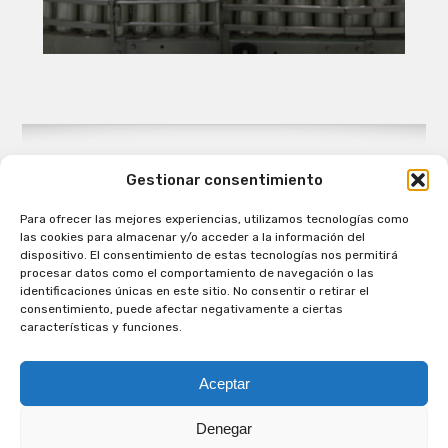
Gestionar consentimiento
Para ofrecer las mejores experiencias, utilizamos tecnologías como
Patagual Radio Digital 2026 - Todos los derechos
las cookies para almacenar y/o acceder a la información del
reservados
dispositivo. El consentimiento de estas tecnologías nos permitirá
procesar datos como el comportamiento de navegación o las
la Radio de Verdad
identificaciones únicas en este sitio. No consentir o retirar el
Cobertura
consentimiento, puede afectar negativamente a ciertas
Programación
características y funciones.
Escríbenos
Contacto Comercial
Aceptar
Síguenos en nuestras Redes Sociales
Denegar