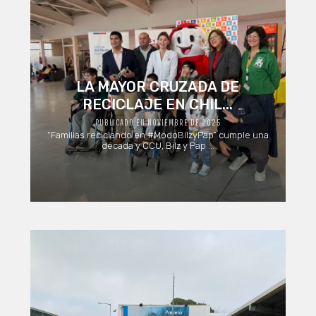
LA MAYOR CRUZADA DE
RECICLAJE EN CHIL...
PUBLICADO EN NOVIEMBRE DE 2025
“Familias reciclando en #ModoBilzyPap” cumple una
década y CCU, Bilz y Pap ...