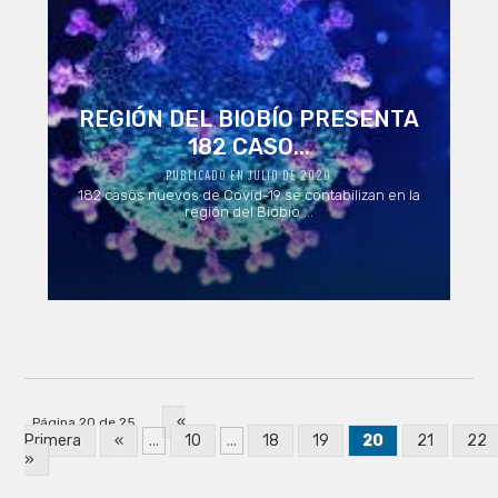
REGIÓN DEL BIOBÍO PRESENTA
182 CASO...
PUBLICADO EN JULIO DE 2020
182 casos nuevos de Covid-19 se contabilizan en la
región del Biobío ...
«
Página 20 de 25
Primera
«
...
10
...
18
19
20
21
22
»