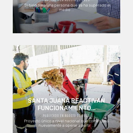
Si bien para una persona que ya ha superado el
medio ...
SANTA JUANA REACTIVAN
FUNCIONAMIENTO...
PUBLICADO EN AGOSTO DE 2020
Proyecto único a nivel nacional que comenzará
nuevamente a operar a partir ...