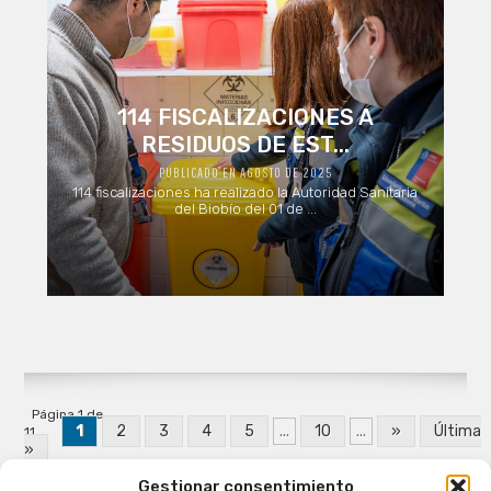
114 FISCALIZACIONES A
RESIDUOS DE EST...
PUBLICADO EN AGOSTO DE 2025
114 fiscalizaciones ha realizado la Autoridad Sanitaria
del Biobío del 01 de ...
Página 1 de
1
2
3
4
5
...
10
...
»
Última
11
»
Gestionar consentimiento