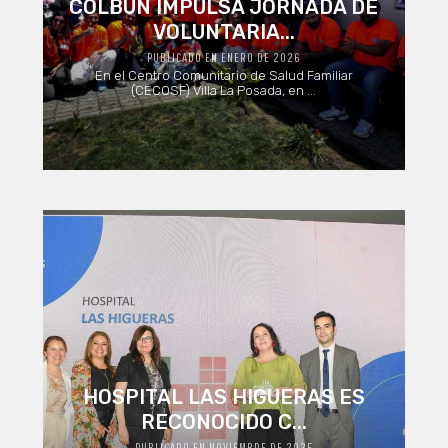
COLBÚN IMPULSA JORNADA DE
VOLUNTARIA...
PUBLICADO EN ENERO DE 2026
En el Centro Comunitario de Salud Familiar
(CECOSF) Villa La Posada, en ...
HOSPITAL LAS HIGUERAS ES
RECONOCIDO C...
PUBLICADO EN NOVIEMBRE DE 2025