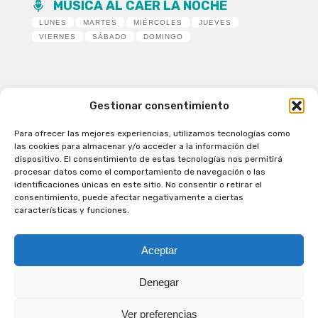
MÚSICA AL CAER LA NOCHE
LUNES
MARTES
MIÉRCOLES
JUEVES
VIERNES
SÁBADO
DOMINGO
Gestionar consentimiento
Para ofrecer las mejores experiencias, utilizamos tecnologías como
Patagual Radio Digital 2026 - Todos los derechos
las cookies para almacenar y/o acceder a la información del
reservados
dispositivo. El consentimiento de estas tecnologías nos permitirá
procesar datos como el comportamiento de navegación o las
la Radio de Verdad
identificaciones únicas en este sitio. No consentir o retirar el
Cobertura
consentimiento, puede afectar negativamente a ciertas
Programación
características y funciones.
Escríbenos
Contacto Comercial
Aceptar
Síguenos en nuestras Redes Sociales
Denegar
Ver preferencias