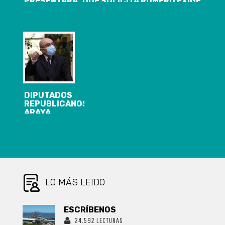
PRESENTARÁ
QUE SOLICITA
ROMERO EXIGE
SOLICITUD DE
A MINISTRO DE
RENUNCIA DE
COMISIÓN
EDUCACIÓN
GERENTE DE
INVESTIGADORA
EJECUTAR
ENAP BIOBÍO
POR GRAVES
BONOS DE
TRAS
IRREGULARIDADES
INCENTIVO AL
ANUNCIO DE
EN EL MOP
RETIRO
DESABASTECIMIENT
APENAS EL
PENDIENTES
CONGRESO
PARA
RETOME SUS
PERMITIR
FUNCIONES
JUBILACIÓN
DE DOCENTES
DIPUTADOS
Y AUXILIARES
REPUBLICANOS
ARAYA,
MORENO Y
ROMERO
EXIGEN
DESTITUCIÓN
DE
SUBSECRETARIO
DE SALUD POR
DECISIÓN DE
LO MÁS LEIDO
SUSPENDER
“BODY SCAN”
EN CÁRCELES
ESCRÍBENOS
24.592 LECTURAS